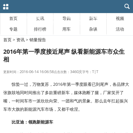
首页
资讯
导购
新车
视频
专题
排行榜
用车
杂谈
活动
首页
>
资讯
> 销量报告
2016年第一季度接近尾声 纵看新能源车市众生
相
2016-06-14 16:06:58
3460次
T
|
T
更新时间：
点击次数：
字号：
惊蛰一过，万物复苏，2016年第一季度眼看已到尾声，各品牌大
张旗鼓地同时间推出了多款重磅新车，媒体跑断了腿，厂家笑开了
嘴，一时间车市一派欣欣向荣、一团和气的景象。那么去年扛起振兴
车市大旗的新能源汽车市场，又都干啥涅。
比亚迪：领跑新能源车