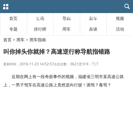
首页
资讯
导购
新车
视频
专题
排行榜
用车
杂谈
活动
首页
>
用车
>
用车指南
叫你掉头你就掉？高速逆行称导航指错路
2016-11-23 14:52:57
3621次
T
|
T
更新时间：
点击次数：
字号：
近期在网上有一段奇葩事件的视频，福建省三明市某高速公路
上，一男子驾车在高速公路上竟然逆向行驶！酒驾？毒驾？