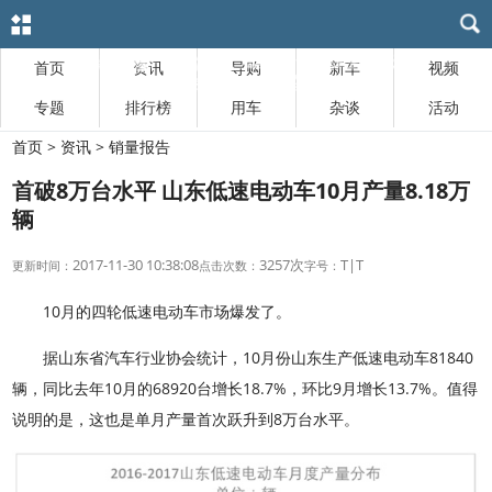
首页
资讯
导购
新车
视频
专题
排行榜
用车
杂谈
活动
首页
>
资讯
> 销量报告
首破8万台水平 山东低速电动车10月产量8.18万
辆
2017-11-30 10:38:08
3257次
T
|
T
更新时间：
点击次数：
字号：
10月的四轮低速电动车市场爆发了。
据山东省汽车行业协会统计，10月份山东生产低速电动车81840
辆，同比去年10月的68920台增长18.7%，环比9月增长13.7%。值得
说明的是，这也是单月产量首次跃升到8万台水平。